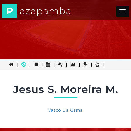
P
lazapamba
Tog
nav
|
|
|
|
|
|
|
|
Jesus S. Moreira M.
Vasco Da Gama