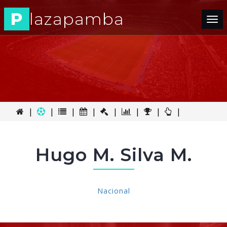
P
lazapamba
Tog
nav
|
|
|
|
|
|
|
|
Hugo M. Silva M.
Nacional