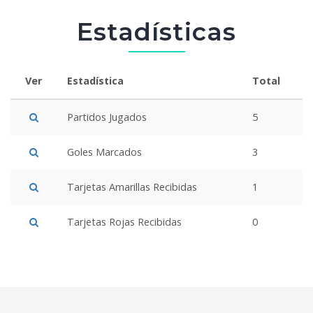
Estadísticas
Ver
Estadística
Total
Partidos Jugados
5
Goles Marcados
3
Tarjetas Amarillas Recibidas
1
Tarjetas Rojas Recibidas
0