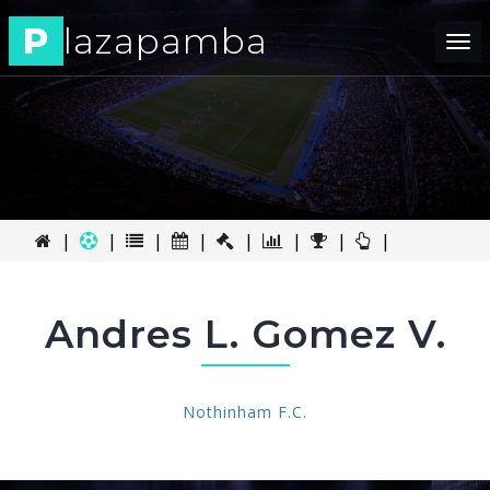
P
lazapamba
Tog
nav
|
|
|
|
|
|
|
|
Andres L. Gomez V.
Nothinham F.C.