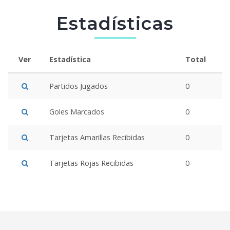
Estadísticas
Ver
Estadística
Total
Partidos Jugados
0
Goles Marcados
0
Tarjetas Amarillas Recibidas
0
Tarjetas Rojas Recibidas
0