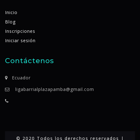
Inicio
Blog
Inscripciones
Iniciar sesión
Contáctenos
Ecuador
ligabarrialplazapamba@gmail.com
© 2020 Todos los derechos reservados |