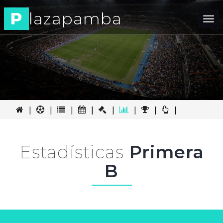
P
lazapamba
Tog
nav
|
|
|
|
|
|
|
|
Estadísticas
Primera
B